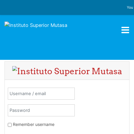
Skip to main content
You 
Skip to create new account
Username / email
Password
Remember username