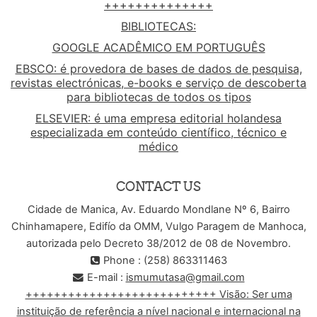
++++++++++++++
BIBLIOTECAS:
GOOGLE ACADÊMICO EM PORTUGUÊS
EBSCO: é provedora de bases de dados de pesquisa,
revistas electrónicas, e-books e serviço de descoberta
para bibliotecas de todos os tipos
ELSEVIER: é uma empresa editorial holandesa
especializada em conteúdo científico, técnico e
médico
CONTACT US
Cidade de Manica, Av. Eduardo Mondlane Nº 6, Bairro
Chinhamapere, Edifío da OMM, Vulgo Paragem de Manhoca,
autorizada pelo Decreto 38/2012 de 08 de Novembro.
Phone : (258) 863311463
E-mail :
ismumutasa@gmail.com
+++++++++++++++++++++++++++ Visão: Ser uma
instituição de referência a nível nacional e internacional na